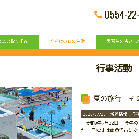
0554-22
の森の取り組み
くずはの森の生活
実習生の皆さま
行事活動
夏の旅行 そ
2026/07/25｜
新着情報
行
ー令和8年7月22日ー 今
た。 目指すは南魚沼市にあ