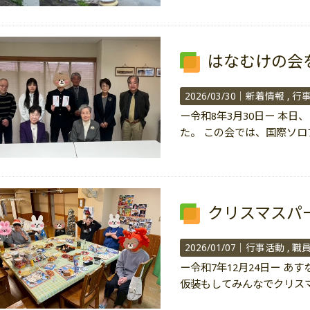
はなむけの会
2026/03/30｜
新着情報
行
ー令和8年3月30日ー 本
た。 この会では、国際ソロ
クリスマスパ
2026/01/07｜
行事活動
職
ー令和7年12月24日ー あ
仮装もしてみんなでクリス