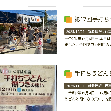
第17回手打
2025/12/06｜
新着情報
行
ー令和7年12月6日ー 本
ました。今回で第17回目の
手打ちうどん
2025/11/04｜
新着情報
行
ー令和7年11月4日ー 12
うどんと餅つきの集い」を