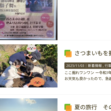
さつまいもを
2025/11/03｜
新着情報
行
ここ掘れワンワン ー令和7
お天気も良かったので、急
夏の旅行 そ