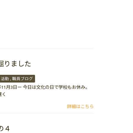
掘りました
事活動
職員ブログ
年11月3日ー 今日は文化の日で学校もお休み。
遽く
詳細はこちら
の４