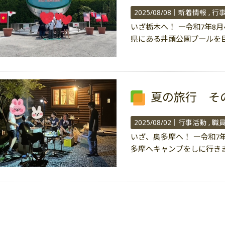
2025/08/08｜
新着情報
行
いざ栃木へ！ ー令和7年8
県にある井頭公園プールを
夏の旅行 そ
2025/08/02｜
行事活動
職
いざ、奥多摩へ！ ー令和7年
多摩へキャンプをしに行き