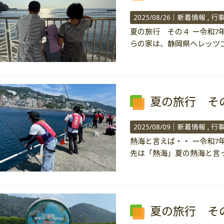
2025/08/26｜
新着情報
行
夏の旅行 その４ ー令和7年
らの家は、静岡県へレッツ
夏の旅行 そ
2025/08/09｜
新着情報
行
熱海と言えば・・ ー令和7年
先は「熱海」夏の熱海と言
夏の旅行 そ