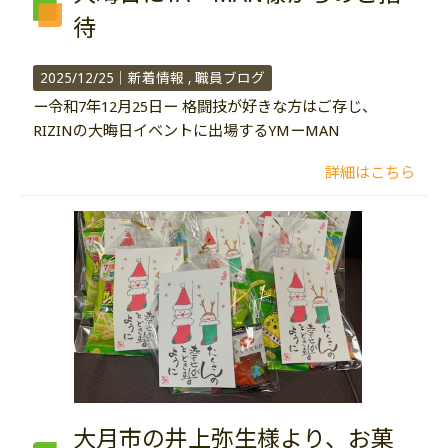
待
2025/12/25｜
新着情報
職員ブログ
ー令和7年12月25日ー 格闘技が好きな方はご存じ、
RIZINの大晦日イベントに出場するYMーMAN
詳細はこちら
大月市の井上弥生様より、お菓