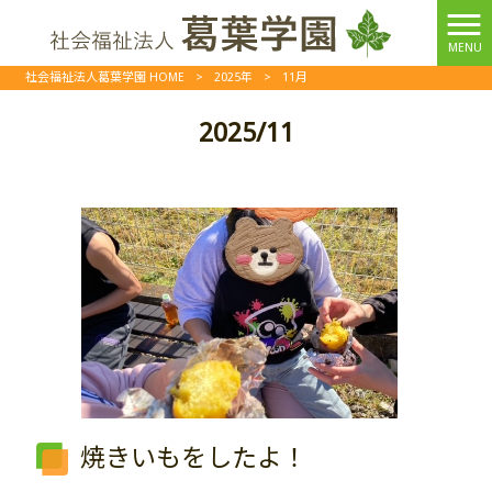
MENU
社会福祉法人葛葉学園 HOME
>
2025年
>
11月
2025/11
焼きいもをしたよ！