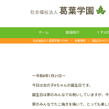
ホーム
施設紹介
くずは
社会福祉法人葛葉学園 HOME
>
新着情報
>
誕生日おめで
ー令和8年1月21日ー
今日は女の子Rちゃんの誕生日です。
誕生日は家のみんなでお祝いしていますが、今
家のみんなでたこ焼きを焼いて、とっても楽し