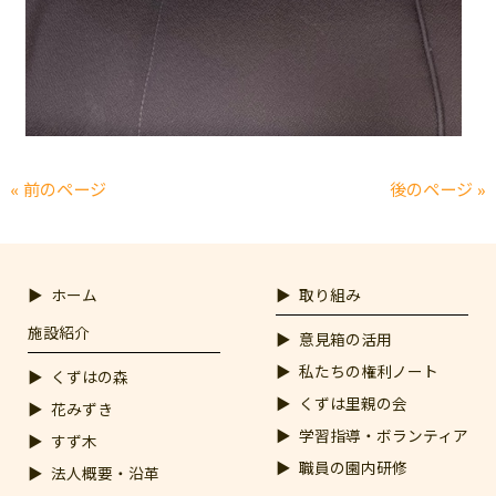
« 前のページ
後のページ »
ホーム
取り組み
施設紹介
意見箱の活用
私たちの権利ノート
くずはの森
くずは里親の会
花みずき
学習指導・ボランティア
すず木
職員の園内研修
法人概要・沿革